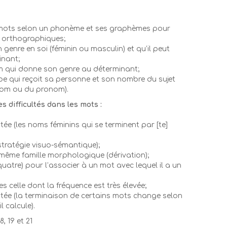
 mots selon un phonème et ses graphèmes pour
 orthographiques;
genre en soi (féminin ou masculin) et qu’il peut
inant;
m qui donne son genre au déterminant;
be qui reçoit sa personne et son nombre du sujet
nom ou du pronom).
 difficultés dans les mots :
ée (les noms féminins qui se terminent par [te]
stratégie visuo-sémantique);
même famille morphologique (dérivation);
atre) pour l’associer à un mot avec lequel il a un
s celle dont la fréquence est très élevée;
tée (la terminaison de certains mots change selon
il calcule).
8, 19 et 21