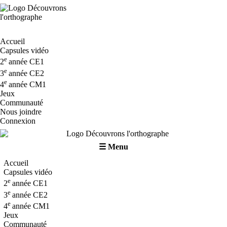
Accueil
Capsules vidéo
e
2
année CE1
e
3
année CE2
e
4
année CM1
Jeux
Communauté
Nous joindre
Connexion
☰ Menu
Accueil
Capsules vidéo
e
2
année CE1
e
3
année CE2
e
4
année CM1
Jeux
Communauté