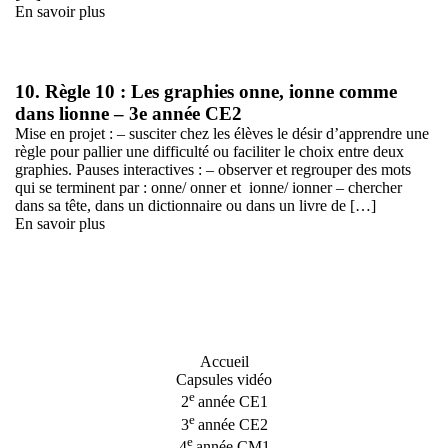
En savoir plus
10. Règle 10 : Les graphies onne, ionne comme
dans lionne – 3e année CE2
Mise en projet : – susciter chez les élèves le désir d’apprendre une
règle pour pallier une difficulté ou faciliter le choix entre deux
graphies. Pauses interactives : – observer et regrouper des mots
qui se terminent par : onne/ onner et ionne/ ionner – chercher
dans sa tête, dans un dictionnaire ou dans un livre de […]
En savoir plus
Accueil
Capsules vidéo
e
2
année CE1
e
3
année CE2
e
4
année CM1