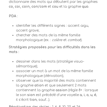
dictionnaire des mots qui débutent par les graphies
co, coi, coin, con
/
com
et
cou
et la graphie
quo
.
PDA
:
identifier les différents signes : accent aigu,
accent grave;
chercher des mots de la même famille
morphologique (ex. :
colère
et
combat
).
Stratégies proposées pour les difficultés dans les
mots :
dessiner dans les mots (stratégie visuo-
sémantique);
associer un mot à un mot de la même famille
morphologique (dérivation);
observer que la majorité des mots contiennent
la graphie
ation
et que seulement 2 mots
contiennent la graphie
assion
(règle 8+ : lorsque
le son
sion
est précédé d’une voyelle
a
,
i
,
o
,
u
,
é
,
il s’écrit
tion
, sauf…).
Réactivation
des règles : 1, 6, 8, 10, 25 et 26